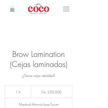
Brow Lamination
(Cejas laminadas)
¿Tienes cejas rebeldes?
250.000
guaraníes
1 h
1
Gs. 250.000
paraguayos
Mariscal Antonio Jose Sucre