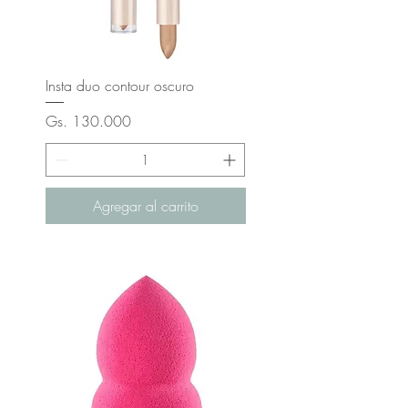
Insta duo contour oscuro
Precio
Gs. 130.000
Agregar al carrito