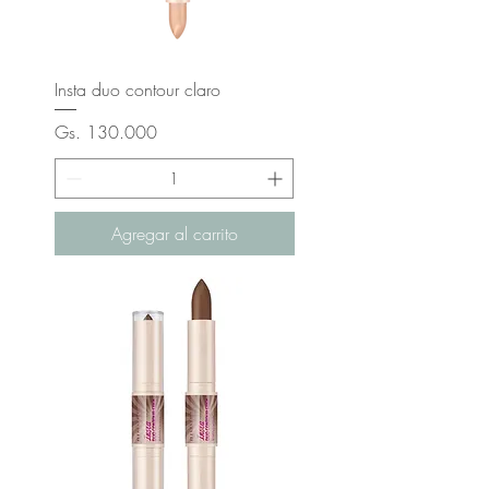
Insta duo contour claro
Precio
Gs. 130.000
Agregar al carrito