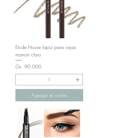
Etude House lapiz para cejas
marron claro
Precio
Gs. 90.000
Agregar al carrito