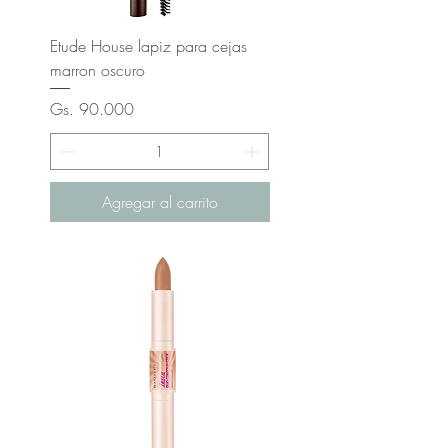
Etude House lapiz para cejas
marron oscuro
Precio
Gs. 90.000
Agregar al carrito