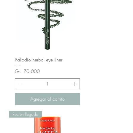
Palladio herbal eye liner
Precio
Gs. 70.000
Agregar al carrito
Recién llegado