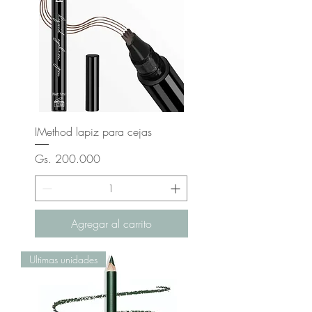
IMethod lapiz para cejas
Precio
Gs. 200.000
Agregar al carrito
Ultimas unidades