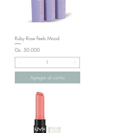
Ruby Rose Feels Mood
Precio
Gs. 50.000
Agregar al carrito