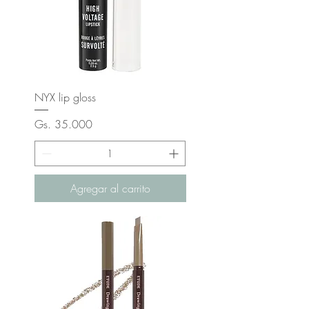
NYX lip gloss
Precio
Gs. 35.000
Agregar al carrito