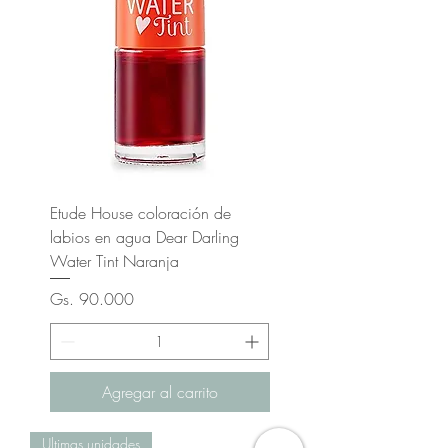
Etude House coloración de
labios en agua Dear Darling
Water Tint Naranja
Precio
Gs. 90.000
Agregar al carrito
Ultimas unidades