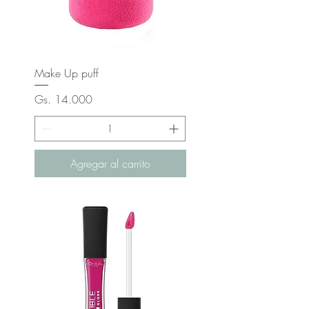
Make Up puff
Precio
Gs. 14.000
Agregar al carrito